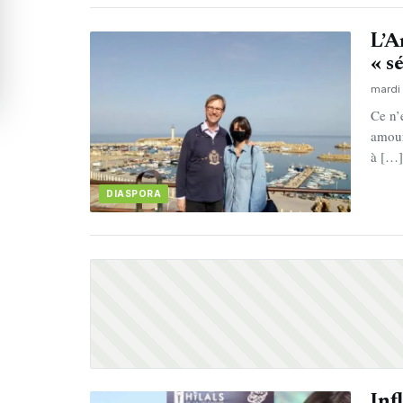
L’A
« s
mardi 
Ce n’e
amour
à […
DIASPORA
Inf