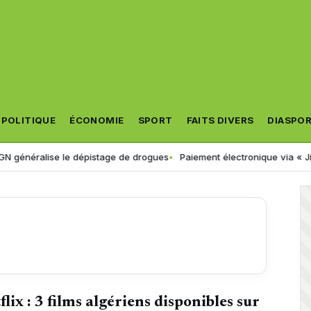
POLITIQUE
ÉCONOMIE
SPORT
FAITS DIVERS
DIASPO
ise le dépistage de drogues
Paiement électronique via « Jibayatic » :
flix : 3 films algériens disponibles sur