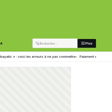
🔍
RA
Plus
 voici les erreurs à ne pas commettre
Paiement électronique en Algér