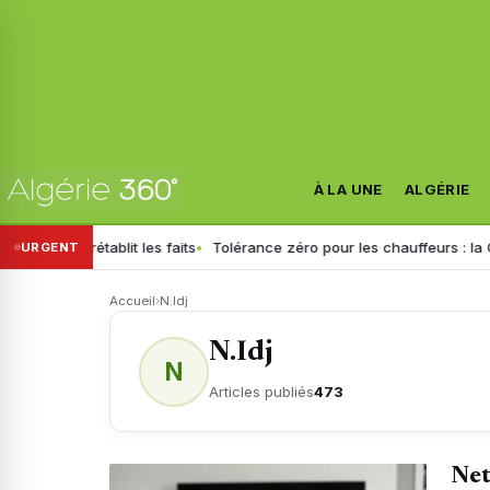
À LA UNE
ALGÉRIE
rétablit les faits
Tolérance zéro pour les chauffeurs : la GN général
URGENT
Accueil
›
N.Idj
N.Idj
N
Articles publiés
473
Net