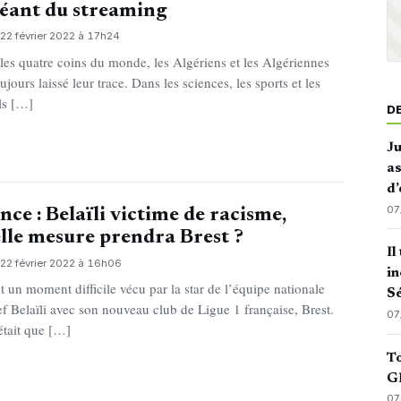
géant du streaming
22 février 2022 à 17h24
les quatre coins du monde, les Algériens et les Algériennes
ujours laissé leur trace. Dans les sciences, les sports et les
ils […]
D
J
as
d’
07
nce : Belaïli victime de racisme,
lle mesure prendra Brest ?
Il
22 février 2022 à 16h06
in
it un moment difficile vécu par la star de l’équipe nationale
Sé
f Belaïli avec son nouveau club de Ligue 1 française, Brest.
07
était que […]
To
GN
07