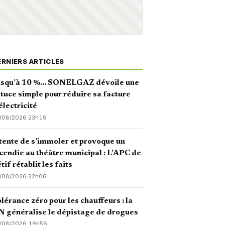
ERNIERS ARTICLES
usqu’à 10 %… SONELGAZ dévoile une
tuce simple pour réduire sa facture
électricité
/08/2026
·
23h19
 tente de s’immoler et provoque un
cendie au théâtre municipal : L’APC de
tif rétablit les faits
/08/2026
·
22h06
lérance zéro pour les chauffeurs : la
 généralise le dépistage de drogues
/08/2026
·
19h56