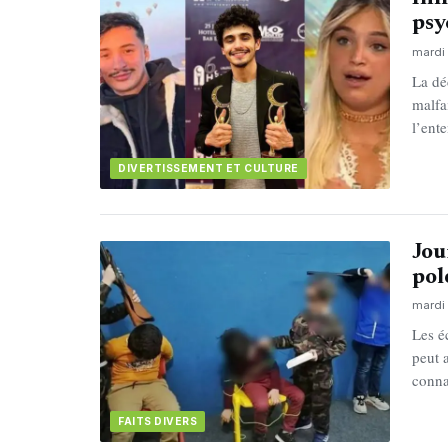
psy
mardi 
La dé
malfa
l’ent
DIVERTISSEMENT ET CULTURE
Jou
pol
mardi 
Les é
peut 
conna
FAITS DIVERS