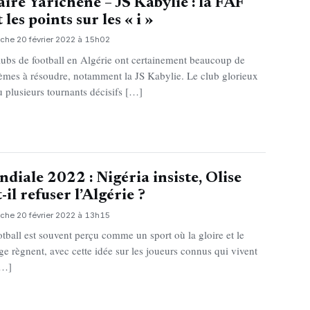
aire Yarichène – JS Kabylie : la FAF
 les points sur les « i »
che 20 février 2022 à 15h02
lubs de football en Algérie ont certainement beaucoup de
èmes à résoudre, notamment la JS Kabylie. Le club glorieux
u plusieurs tournants décisifs […]
diale 2022 : Nigéria insiste, Olise
t-il refuser l’Algérie ?
che 20 février 2022 à 13h15
otball est souvent perçu comme un sport où la gloire et le
ige règnent, avec cette idée sur les joueurs connus qui vivent
[…]