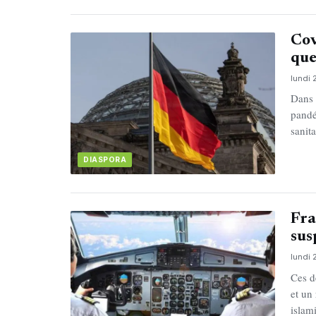
Cov
que
lundi 
Dans 
pandé
sanit
DIASPORA
Fra
sus
lundi 
Ces d
et un 
islami