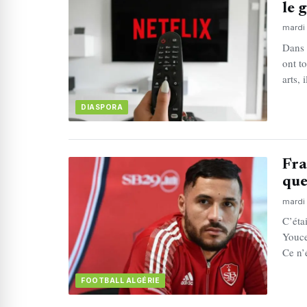
le 
mardi 
Dans 
ont to
arts, 
DIASPORA
Fra
que
mardi 
C’éta
Youce
Ce n’
FOOTBALL ALGÉRIE