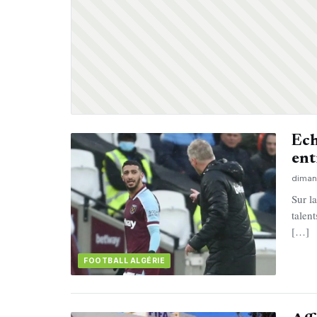
Ech
ent
diman
Sur l
talen
[…]
FOOTBALL ALGÉRIE