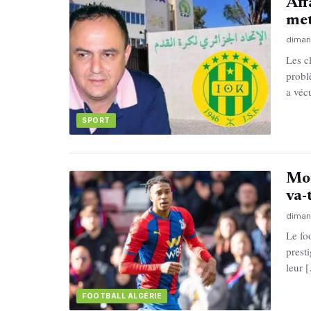
Aff
met
diman
Les c
probl
a véc
SPORT
Mon
va-
diman
Le fo
prest
leur 
FOOTBALL ALGÉRIE