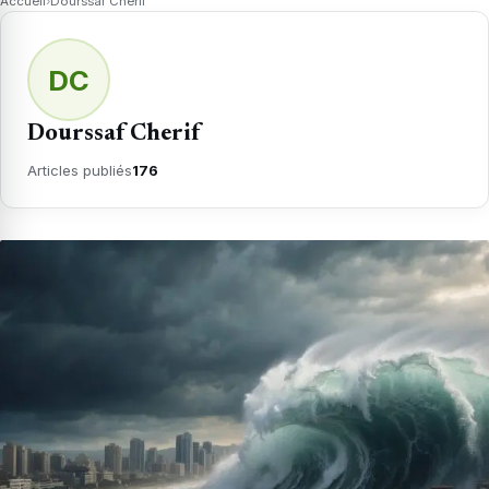
Accueil
›
Dourssaf Cherif
DC
Dourssaf Cherif
Articles publiés
176