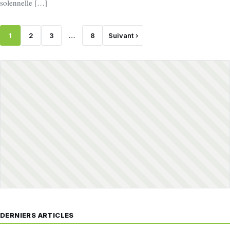
solennelle […]
1
2
3
…
8
Suivant ›
DERNIERS ARTICLES