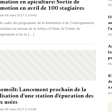
mation en apiculture: Sortie de
05
motion en avril de 100 stagiaires
edi 29 mars 2017 à 21h42
Di
le cadre du programme de la formation et de l’enseignement
an
ssionnel au niveau de la wilaya d’Oran, le Centre de
l’
eignement et de la […]
05
A
la
po
05
Il
de
à 
semsilt: Lancement prochain de la
05
lisation d’une station d’épuration des
x usées
edi 29 mars 2017 à 21h35