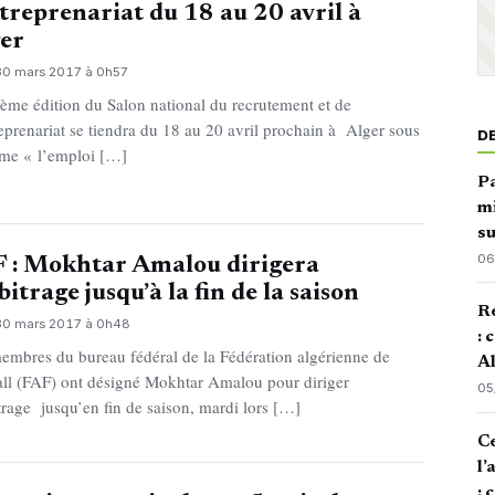
ntreprenariat du 18 au 20 avril à
er
 30 mars 2017 à 0h57
ème édition du Salon national du recrutement et de
reprenariat se tiendra du 18 au 20 avril prochain à Alger sous
D
ème « l’emploi […]
Pa
mi
su
06
 : Mokhtar Amalou dirigera
rbitrage jusqu’à la fin de la saison
Re
 30 mars 2017 à 0h48
: 
embres du bureau fédéral de la Fédération algérienne de
Al
all (FAF) ont désigné Mokhtar Amalou pour diriger
05
itrage jusqu’en fin de saison, mardi lors […]
Ce
l’
: 