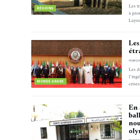
Les t
RÉGIONS
à pro
Layou
Les
étr
mercr
Les d
l’ing
MONDE ARABE
crise
En 
bal
nou
ol
mercr