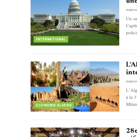
une
mercr
Un su
Capit
polic
INTERNATIONAL
L’A
int
mercr
L`Alg
à la 
Milan
ECONOMIE ALGERIE
28e