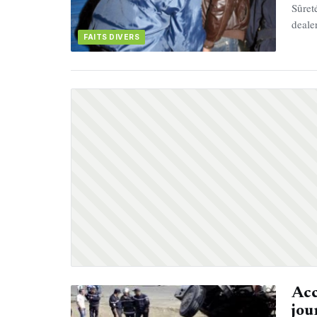
Sûret
deale
FAITS DIVERS
Acc
jou