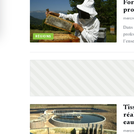
For
pro
mercr
Dans 
profe
RÉGIONS
l’ens
Tis
réa
eau
mercr