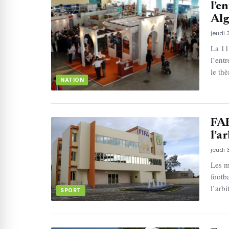
l’e
Alg
jeudi
La 11
l’ent
le th
NATION
FAF
l’a
jeudi
Les m
footb
l’arb
SPORT