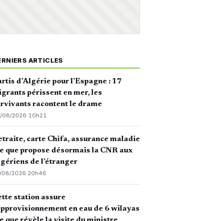
ERNIERS ARTICLES
rtis d’Algérie pour l’Espagne : 17
grants périssent en mer, les
rvivants racontent le drame
/08/2026
·
10h21
traite, carte Chifa, assurance maladie
ce que propose désormais la CNR aux
gériens de l’étranger
/08/2026
·
20h46
tte station assure
approvisionnement en eau de 6 wilayas
ce que révèle la visite du ministre