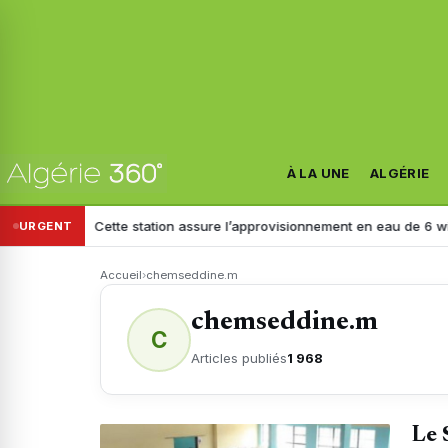
À LA UNE
ALGÉRIE
Cette station assure l’approvisionnement en eau de 6 wilayas : ce que ré
URGENT
Accueil
›
chemseddine.m
chemseddine.m
C
Articles publiés
1 968
Le 