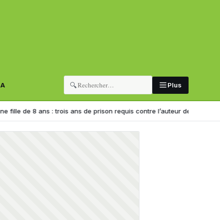
🔍
RA
Plus
 : trois ans de prison requis contre l’auteur de la vidéo
Assurance en 