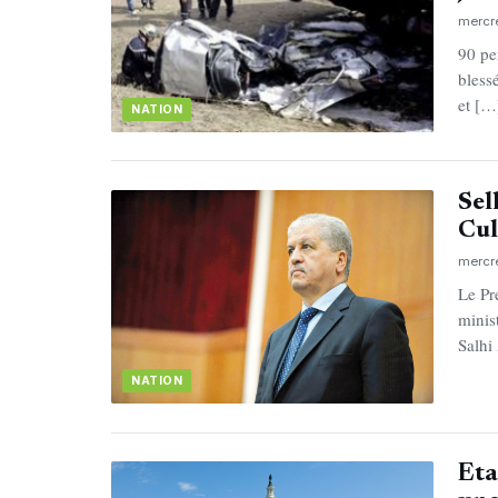
mercr
90 pe
bless
et […
NATION
Sel
Cul
mercr
Le Pr
minis
Salhi
NATION
Eta