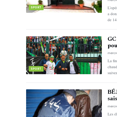
L’opé
SPORT
a don
de 14
GC 
pou
mercr
La fi
chaud
SPORT
suive
BÉJ
sai
mercr
Les é