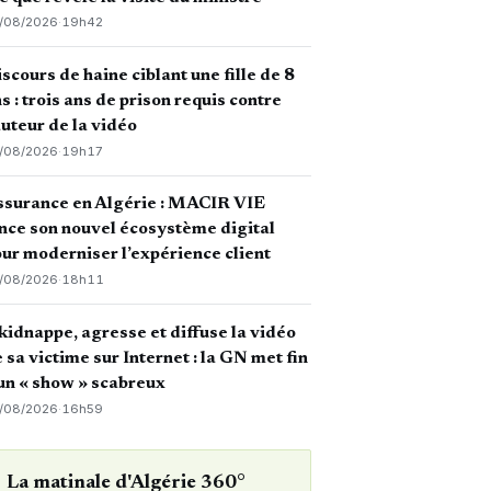
/08/2026
·
19h42
scours de haine ciblant une fille de 8
s : trois ans de prison requis contre
auteur de la vidéo
/08/2026
·
19h17
ssurance en Algérie : MACIR VIE
nce son nouvel écosystème digital
ur moderniser l’expérience client
/08/2026
·
18h11
 kidnappe, agresse et diffuse la vidéo
 sa victime sur Internet : la GN met fin
un « show » scabreux
/08/2026
·
16h59
La matinale d'Algérie 360°