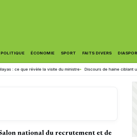
POLITIQUE
ÉCONOMIE
SPORT
FAITS DIVERS
DIASPO
vèle la visite du ministre
Discours de haine ciblant une fille de 8 ans
Salon national du recrutement et de