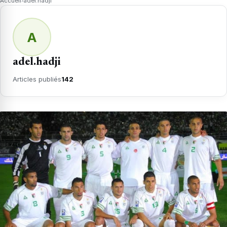
Accueil
›
adel.hadji
A
adel.hadji
Articles publiés
142