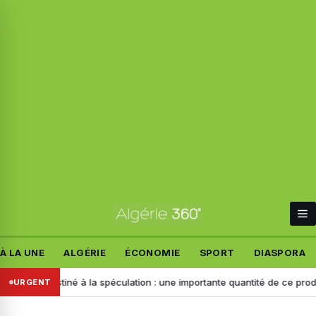
À LA UNE
ALGÉRIE
ÉCONOMIE
SPORT
DIASPORA
d
Destiné à la spéculation : une importante quantité de ce produit sai
URGENT