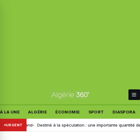
À LA UNE
ALGÉRIE
ÉCONOMIE
SPORT
DIASPORA
nt allemand
Destiné à la spéculation : une importante quantité de ce pr
URGENT