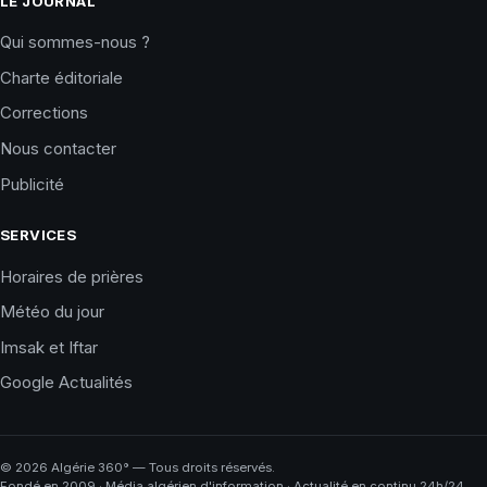
LE JOURNAL
Qui sommes-nous ?
Charte éditoriale
Corrections
Nous contacter
Publicité
SERVICES
Horaires de prières
Météo du jour
Imsak et Iftar
Google Actualités
©
2026
Algérie 360° — Tous droits réservés.
Fondé en 2009 · Média algérien d'information · Actualité en continu 24h/24