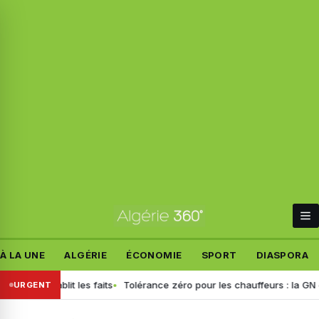
À LA UNE
ALGÉRIE
ÉCONOMIE
SPORT
DIASPORA
if rétablit les faits
Tolérance zéro pour les chauffeurs : la GN géné
URGENT