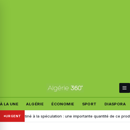
À LA UNE
ALGÉRIE
ÉCONOMIE
SPORT
DIASPORA
Destiné à la spéculation : une importante quantité de ce produit saisie 
URGENT