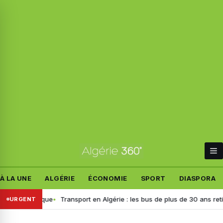
À LA UNE
ALGÉRIE
ÉCONOMIE
SPORT
DIASPORA
e polémique
Transport en Algérie : les bus de plus de 30 ans retirés, v
URGENT