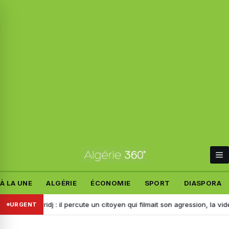
À LA UNE
ALGÉRIE
ÉCONOMIE
SPORT
DIASPORA
ou Arréridj : il percute un citoyen qui filmait son agression, la vidéo m
URGENT