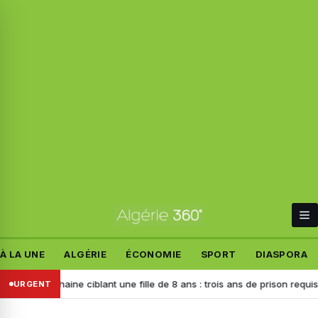
À LA UNE
ALGÉRIE
ÉCONOMIE
SPORT
DIASPORA
urs de haine ciblant une fille de 8 ans : trois ans de prison requis contr
URGENT