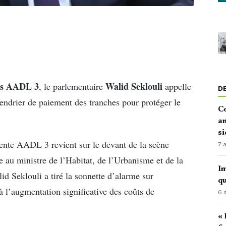
ts AADL 3
Walid Seklouli
, le parlementaire
appelle
D
alendrier de paiement des tranches pour protéger le
Co
an
si
vente AADL 3 revient sur le devant de la scène
7 
e au ministre de l’Habitat, de l’Urbanisme et de la
Im
lid Seklouli a tiré la sonnette d’alarme sur
qu
 à l’augmentation significative des coûts de
6 
« 