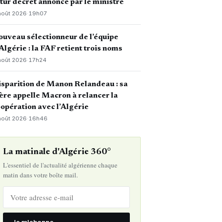
tur décret annoncé par le ministre
août 2026
·
19h07
uveau sélectionneur de l’équipe
Algérie : la FAF retient trois noms
août 2026
·
17h24
sparition de Manon Relandeau : sa
re appelle Macron à relancer la
opération avec l’Algérie
août 2026
·
16h46
La matinale d'Algérie 360°
L'essentiel de l'actualité algérienne chaque
matin dans votre boîte mail.
Je m'abonne