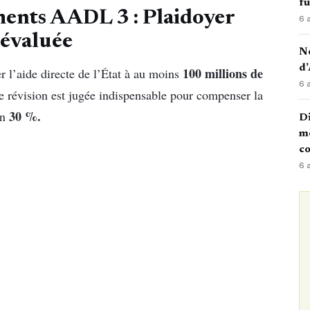
fu
ments AADL 3 : Plaidoyer
6 
éévaluée
No
d’
100 millions de
 l’aide directe de l’État à au moins
6 
te révision est jugée indispensable pour compenser la
30 %.
on
Di
mè
co
6 