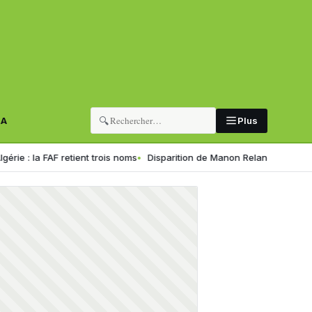
🔍
RA
Plus
F retient trois noms
Disparition de Manon Relandeau : sa mère appell