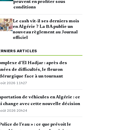
peuvent en profiter sous
conditions
Le cash vit-il ses derniers mois
en Algérie ? La BA publie un
nouveau règlement au Journal
officiel
ERNIERS ARTICLES
mplexe d’El Hadjar : après des
nées de difficultés, le fleuron
dérurgique face à un tournant
août 2026
·
11h27
portation de véhicules en Algérie : ce
i change avec cette nouvelle décision
août 2026
·
20h24
Police de l’eau » : ce que prévoit le