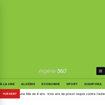
À LA UNE
ALGÉRIE
ÉCONOMIE
SPORT
DIASPORA
blant une fille de 8 ans : trois ans de prison requis contre l’auteur de 
URGENT