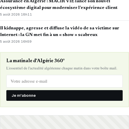
Assurance en Algérie : MACIR VIE lance son nouvel
écosystème digital pour moderniser l’expérience client
5 août 2026
·
18h11
Il kidnappe, agresse et diffuse la vidéo de sa victime sur
Internet : la GN met fin à un « show » scabreux
5 août 2026
·
16h59
La matinale d'Algérie 360°
L'essentiel de l'actualité algérienne chaque matin dans votre boîte mail.
Je m'abonne