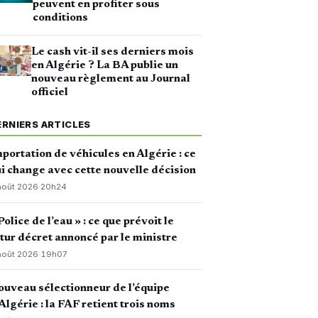
peuvent en profiter sous
conditions
Le cash vit-il ses derniers mois
en Algérie ? La BA publie un
nouveau règlement au Journal
officiel
ERNIERS ARTICLES
portation de véhicules en Algérie : ce
i change avec cette nouvelle décision
août 2026
·
20h24
Police de l’eau » : ce que prévoit le
tur décret annoncé par le ministre
août 2026
·
19h07
uveau sélectionneur de l’équipe
Algérie : la FAF retient trois noms