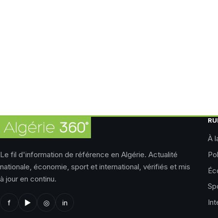
RU
À l
Le fil d'information de référence en Algérie. Actualité
Pol
nationale, économie, sport et international, vérifiés et mis
Éc
à jour en continu.
Sp
Int
f
▶
◎
in