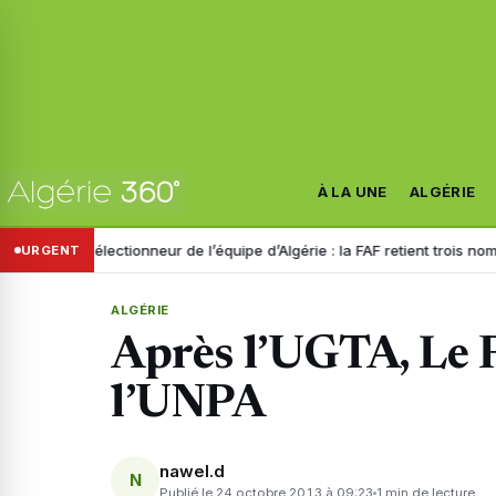
À LA UNE
ALGÉRIE
veau sélectionneur de l’équipe d’Algérie : la FAF retient trois noms
Di
URGENT
ALGÉRIE
Après l’UGTA, Le F
l’UNPA
nawel.d
N
Publié le 24 octobre 2013 à 09:23
1 min de lecture