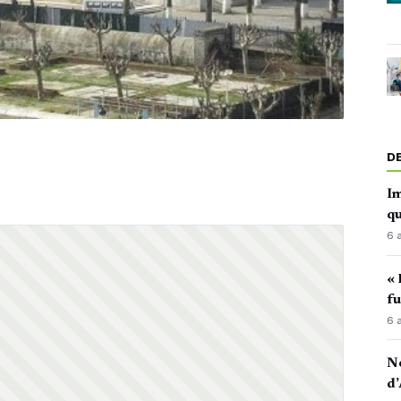
D
Im
qu
6 
« 
fu
6 
No
d’