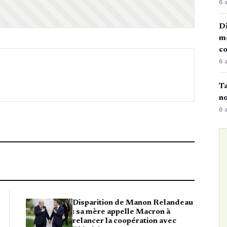
6 
Di
mè
co
6 
Ta
no
6 
Disparition de Manon Relandeau
: sa mère appelle Macron à
relancer la coopération avec