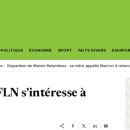
POLITIQUE
ÉCONOMIE
SPORT
FAITS DIVERS
DIASPO
sparition de Manon Relandeau : sa mère appelle Macron à relancer la c
LN s’intéresse à