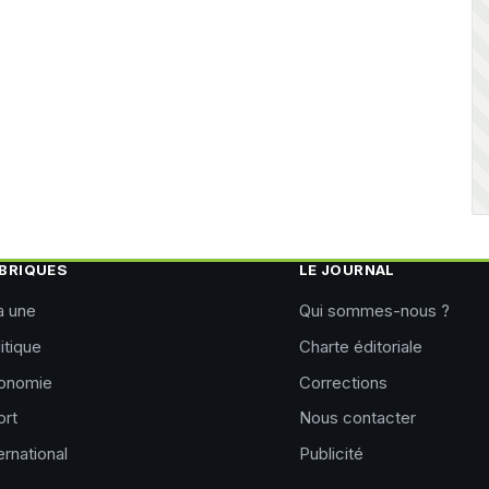
BRIQUES
LE JOURNAL
a une
Qui sommes-nous ?
itique
Charte éditoriale
onomie
Corrections
ort
Nous contacter
ernational
Publicité