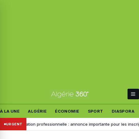
À LA UNE
ALGÉRIE
ÉCONOMIE
SPORT
DIASPORA
s
Formation professionnelle : annonce importante pour les inscription
URGENT