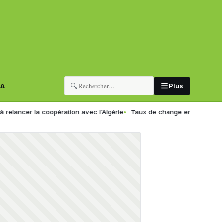
🔍
RA
Plus
 la coopération avec l’Algérie
Taux de change en Algérie : voici le n