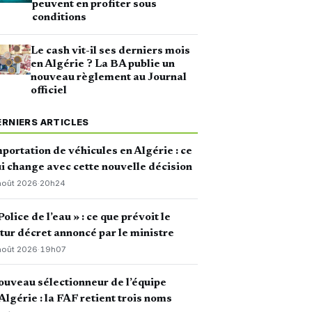
peuvent en profiter sous
conditions
Le cash vit-il ses derniers mois
en Algérie ? La BA publie un
nouveau règlement au Journal
officiel
ERNIERS ARTICLES
portation de véhicules en Algérie : ce
i change avec cette nouvelle décision
août 2026
·
20h24
Police de l’eau » : ce que prévoit le
tur décret annoncé par le ministre
août 2026
·
19h07
uveau sélectionneur de l’équipe
Algérie : la FAF retient trois noms