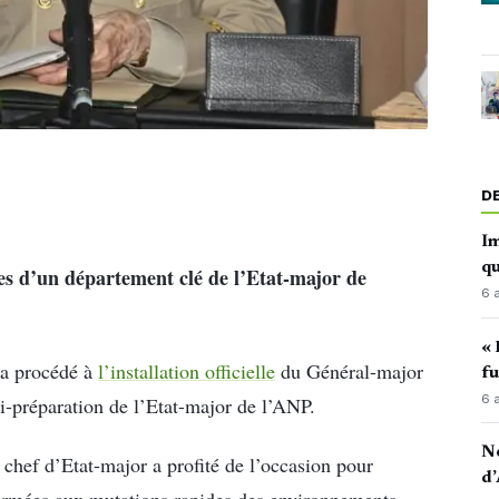
D
Im
qu
 d’un département clé de l’Etat-major de
6 
« 
 a procédé à
l’installation officielle
du Général-major
fu
6 
-préparation de l’Etat-major de l’ANP.
No
e chef d’Etat-major a profité de l’occasion pour
d’