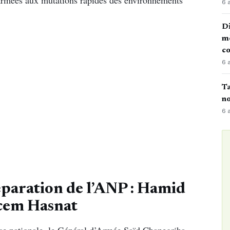
s armées aux mutations rapides des environnements
6 
Di
mè
co
6 
Ta
no
6 
aration de l’ANP : Hamid
cem Hasnat
e nationale, le Général d’Armée Saïd Chanegriha,