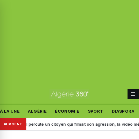
À LA UNE
ALGÉRIE
ÉCONOMIE
SPORT
DIASPORA
idj : il percute un citoyen qui filmait son agression, la vidéo mène à son
URGENT