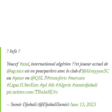
? Info ?
Youcef
#atal
, international algérien ??et joueur actuel de
@ogcnice
est en pourparlers avec le club d’
@AlrayyanSC
au
#qatar
en
@QSL
!!
#transferts
#mercato
#Ligue1UberEats
#qsl
#dz
#Algerie
#samirdjabali
pic.twitter.com/TRnIa8EJrc
— Samir Djabali (@DjabaliSamir)
June 13, 2023