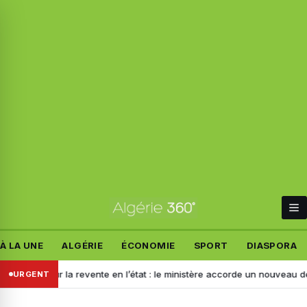
À LA UNE
ALGÉRIE
ÉCONOMIE
SPORT
DIASPORA
on pour la revente en l’état : le ministère accorde un nouveau délai aux
URGENT