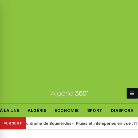
À LA UNE
ALGÉRIE
ÉCONOMIE
SPORT
DIASPORA
ails du drame de Boumerdès
Pluies et intempéries en vue : l’heure est
URGENT