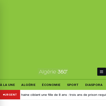
À LA UNE
ALGÉRIE
ÉCONOMIE
SPORT
DIASPORA
 de haine ciblant une fille de 8 ans : trois ans de prison requis contre 
URGENT