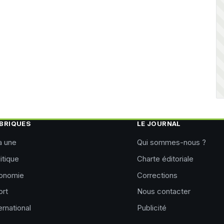
BRIQUES
LE JOURNAL
a une
Qui sommes-nous ?
itique
Charte éditoriale
onomie
Corrections
ort
Nous contacter
ernational
Publicité