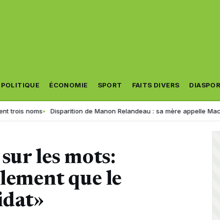
POLITIQUE
ÉCONOMIE
SPORT
FAITS DIVERS
DIASPO
is noms
Disparition de Manon Relandeau : sa mère appelle Macron à re
sur les mots:
llement que le
idat»