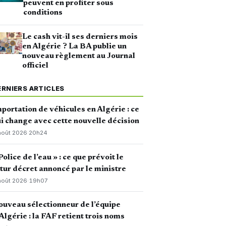
peuvent en profiter sous
conditions
Le cash vit-il ses derniers mois
en Algérie ? La BA publie un
nouveau règlement au Journal
officiel
ERNIERS ARTICLES
portation de véhicules en Algérie : ce
i change avec cette nouvelle décision
août 2026
·
20h24
Police de l’eau » : ce que prévoit le
tur décret annoncé par le ministre
août 2026
·
19h07
uveau sélectionneur de l’équipe
Algérie : la FAF retient trois noms