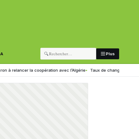
🔍
RA
Plus
lancer la coopération avec l’Algérie
Taux de change en Algérie : voi