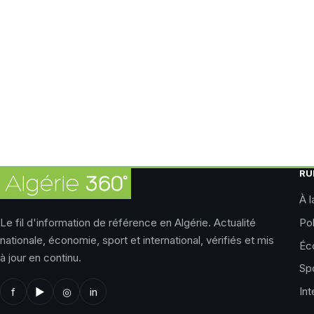
RU
À l
Le fil d'information de référence en Algérie. Actualité
Pol
nationale, économie, sport et international, vérifiés et mis
Éc
à jour en continu.
Sp
Int
f
▶
◎
in