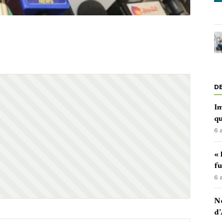
D
Im
qu
6 
« 
fu
6 
No
d’