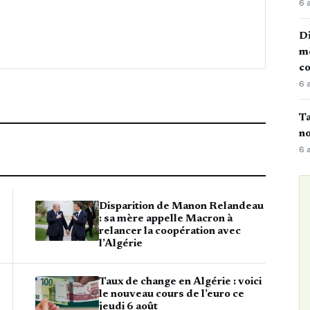
6 
Di
mè
co
6 
Ta
no
6 
Disparition de Manon Relandeau
: sa mère appelle Macron à
relancer la coopération avec
l’Algérie
Taux de change en Algérie : voici
le nouveau cours de l’euro ce
jeudi 6 août