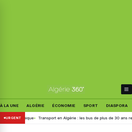
À LA UNE
ALGÉRIE
ÉCONOMIE
SPORT
DIASPORA
une polémique
Transport en Algérie : les bus de plus de 30 ans retirés,
URGENT