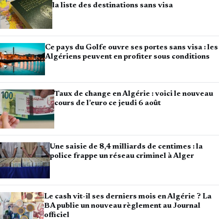
la liste des destinations sans visa
Ce pays du Golfe ouvre ses portes sans visa : les
Algériens peuvent en profiter sous conditions
Taux de change en Algérie : voici le nouveau
cours de l’euro ce jeudi 6 août
Une saisie de 8,4 milliards de centimes : la
police frappe un réseau criminel à Alger
Le cash vit-il ses derniers mois en Algérie ? La
BA publie un nouveau règlement au Journal
officiel