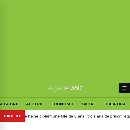
À LA UNE
ALGÉRIE
ÉCONOMIE
SPORT
DIASPORA
s de haine ciblant une fille de 8 ans : trois ans de prison requis contre
URGENT