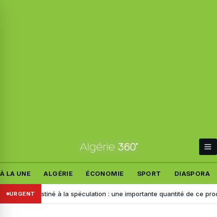
À LA UNE
ALGÉRIE
ÉCONOMIE
SPORT
DIASPORA
Destiné à la spéculation : une importante quantité de ce produit saisie 
URGENT