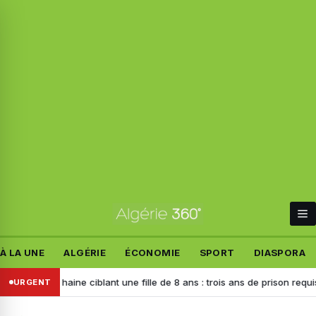
À LA UNE
ALGÉRIE
ÉCONOMIE
SPORT
DIASPORA
de haine ciblant une fille de 8 ans : trois ans de prison requis contre l
URGENT