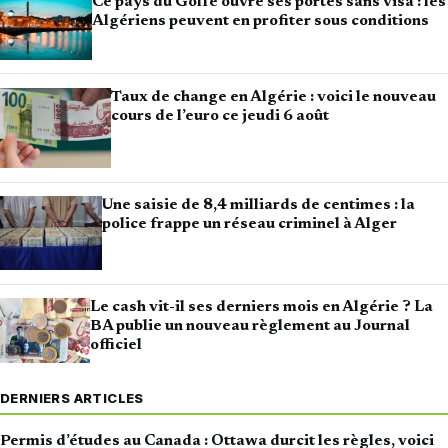
Ce pays du Golfe ouvre ses portes sans visa : les
Algériens peuvent en profiter sous conditions
Taux de change en Algérie : voici le nouveau
cours de l’euro ce jeudi 6 août
Une saisie de 8,4 milliards de centimes : la
police frappe un réseau criminel à Alger
Le cash vit-il ses derniers mois en Algérie ? La
BA publie un nouveau règlement au Journal
officiel
DERNIERS ARTICLES
Permis d’études au Canada : Ottawa durcit les règles, voici