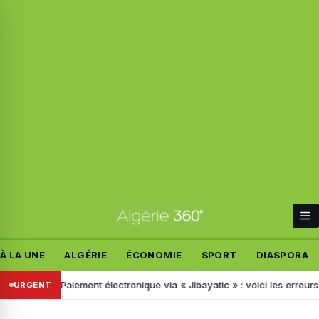
À LA UNE
ALGÉRIE
ÉCONOMIE
SPORT
DIASPORA
gues
Paiement électronique via « Jibayatic » : voici les erreurs à ne
URGENT