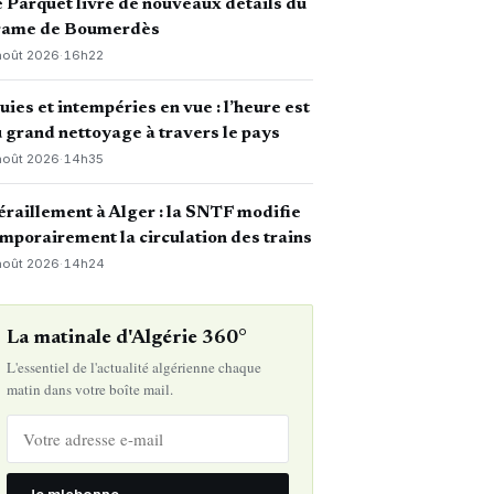
 Parquet livre de nouveaux détails du
rame de Boumerdès
août 2026
·
16h22
uies et intempéries en vue : l’heure est
 grand nettoyage à travers le pays
août 2026
·
14h35
raillement à Alger : la SNTF modifie
mporairement la circulation des trains
août 2026
·
14h24
La matinale d'Algérie 360°
L'essentiel de l'actualité algérienne chaque
matin dans votre boîte mail.
Je m'abonne