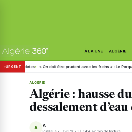
À LA UNE
ALGÉRIE
s dates
« On doit être prudent avec les freins » : Le Parquet livre 
URGENT
ALGÉRIE
Algérie : hausse d
dessalement d’eau
A
A
Publié le 25 avril 2023 à 14:40
2 min de lecture