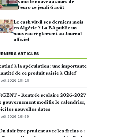
voici le nouveau cours de
l’euro ce jeudi 6 août
Le cash vit-il ses derniers mois
en Algérie ? La BA publie un
nouveau règlement au Journal
officiel
ERNIERS ARTICLES
stiné à la spéculation : une importante
antité de ce produit saisie à Chlef
août 2026
·
19h19
RGENT – Rentrée scolaire 2026-2027
le gouvernement modifie le calendrier,
ici les nouvelles dates
août 2026
·
16h59
On doit être prudent avec les freins » :