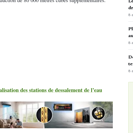
Le
d
8 
Pl
au
8 
Dé
te
8 
isation des stations de dessalement de l’eau