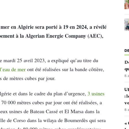
er en Algérie sera porté à 19 en 2024, a révélé
ppement à la Algerian Energie Company (AEC),
D
e mardi 25 avril 2023, a expliqué qu’au titre du
De
d’eau de mer
ont été réalisées sur la bande côtière,
qu
8 
s de mètres cubes par jour.
U
lgérie et dans le cadre du plan d’urgence,
3 usines
: 
70 000 mètres cubes par jour ont été réalisées, a
vo
8 
 deux usines de Bateau Cassé et El Marsa dans la
celle de Corso dans la wilaya de Boumerdès qui sera
« 
oduction de 80 000 mètres cubes supplémentaires.