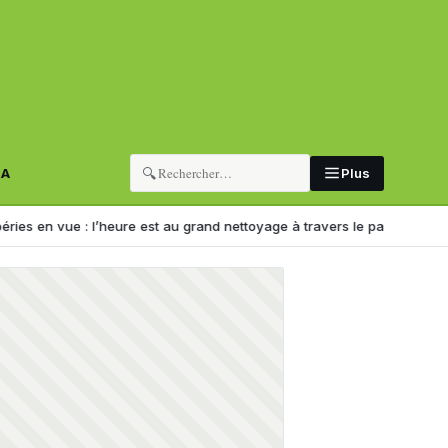
🔍
RA
Plus
e : l’heure est au grand nettoyage à travers le pays
Déraillement à Al