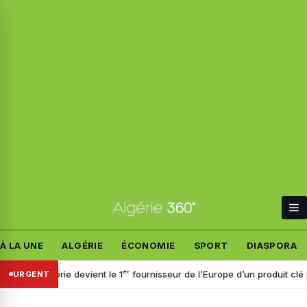
À LA UNE
ALGÉRIE
ÉCONOMIE
SPORT
DIASPORA
 l’Algérie devient le 1ᵉʳ fournisseur de l’Europe d’un produit clé pour l
URGENT