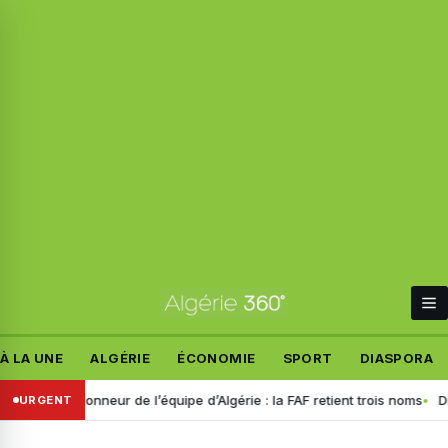
À LA UNE
ALGÉRIE
ÉCONOMIE
SPORT
DIASPORA
lectionneur de l’équipe d’Algérie : la FAF retient trois noms
Disparit
URGENT