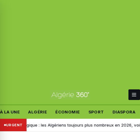
À LA UNE
ALGÉRIE
ÉCONOMIE
SPORT
DIASPORA
a Belgique : les Algériens toujours plus nombreux en 2026, voici les mo
URGENT