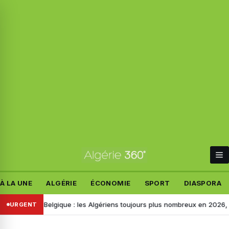
À LA UNE
ALGÉRIE
ÉCONOMIE
SPORT
DIASPORA
r la Belgique : les Algériens toujours plus nombreux en 2026, voici les 
URGENT