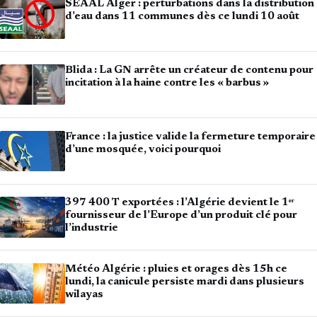
SEAAL Alger : perturbations dans la distribution
d’eau dans 11 communes dès ce lundi 10 août
Blida : La GN arrête un créateur de contenu pour
incitation à la haine contre les « barbus »
France : la justice valide la fermeture temporaire
d’une mosquée, voici pourquoi
397 400 T exportées : l’Algérie devient le 1ᵉʳ
fournisseur de l’Europe d’un produit clé pour
l’industrie
Météo Algérie : pluies et orages dès 15h ce
lundi, la canicule persiste mardi dans plusieurs
wilayas