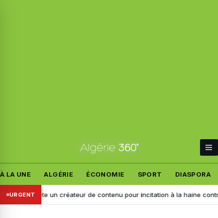
À LA UNE
ALGÉRIE
ÉCONOMIE
SPORT
DIASPORA
N arrête un créateur de contenu pour incitation à la haine contre les « 
URGENT