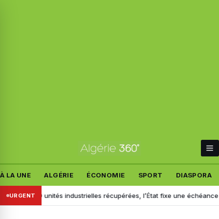
À LA UNE
ALGÉRIE
ÉCONOMIE
SPORT
DIASPORA
n : 139 unités industrielles récupérées, l’État fixe une échéance pour l
URGENT