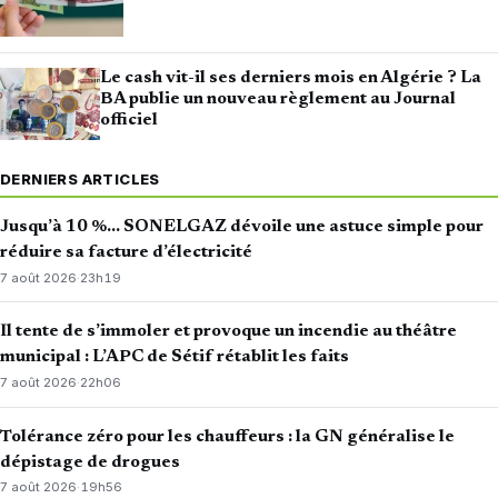
Le cash vit-il ses derniers mois en Algérie ? La
BA publie un nouveau règlement au Journal
officiel
DERNIERS ARTICLES
Jusqu’à 10 %… SONELGAZ dévoile une astuce simple pour
réduire sa facture d’électricité
7 août 2026
·
23h19
Il tente de s’immoler et provoque un incendie au théâtre
municipal : L’APC de Sétif rétablit les faits
7 août 2026
·
22h06
Tolérance zéro pour les chauffeurs : la GN généralise le
dépistage de drogues
7 août 2026
·
19h56