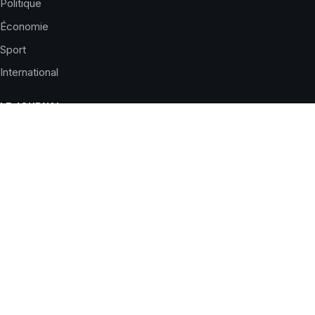
Politique
Économie
Sport
International
LE JOURNAL
Qui sommes-nous ?
Charte éditoriale
Corrections
Nous contacter
Publicité
SERVICES
Horaires de prières
Météo du jour