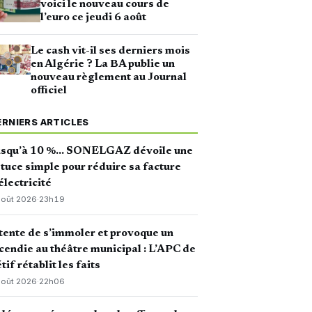
voici le nouveau cours de
l’euro ce jeudi 6 août
Le cash vit-il ses derniers mois
en Algérie ? La BA publie un
nouveau règlement au Journal
officiel
ERNIERS ARTICLES
usqu’à 10 %… SONELGAZ dévoile une
tuce simple pour réduire sa facture
électricité
août 2026
·
23h19
 tente de s’immoler et provoque un
cendie au théâtre municipal : L’APC de
tif rétablit les faits
août 2026
·
22h06