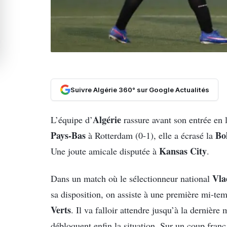
Suivre Algérie 360° sur Google Actualités
Algérie
L’équipe d’
rassure avant son entrée en 
Pays-Bas
Bol
à Rotterdam (0-1), elle a écrasé la
Kansas City
Une joute amicale disputée à
.
Vla
Dans un match où le sélectionneur national
sa disposition, on assiste à une première mi-te
Verts
. Il va falloir attendre jusqu’à la dernièr
débloquent enfin la situation. Sur un coup fran