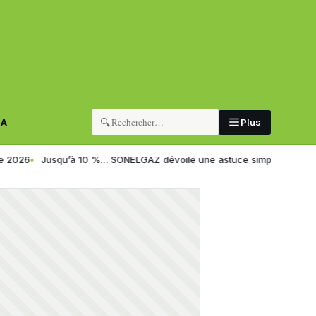
🔍
RA
Plus
usqu’à 10 %… SONELGAZ dévoile une astuce simple pour réduire sa fact