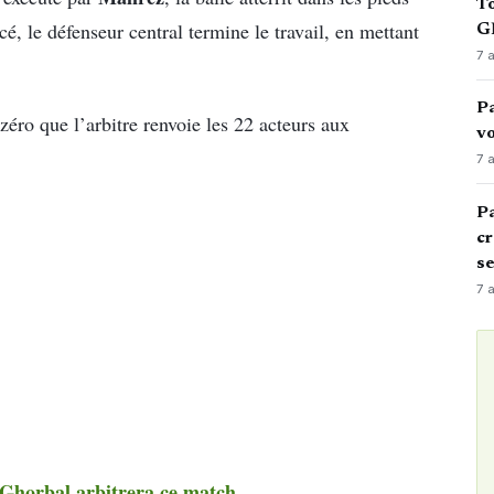
To
cé, le défenseur central termine le travail, en mettant
GN
7 
Pa
zéro que l’arbitre renvoie les 22 acteurs aux
vo
7 
Pa
cr
s
7 
Ghorbal arbitrera ce match