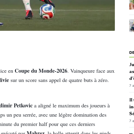
D
J
Coupe du Monde-2026
lice en
. Vainqueure face aux
as
ivie
sur un score sans appel de quatre buts à zéro.
d’
7 
Il
dimir Petkovic
a aligné le maximum des joueurs à
in
mps un peu serrée, avec une légère domination des
Sé
7 
e minute du premier half pour que ces derniers
Mahrez
c exécuté par
, la balle atterrit dans les pieds