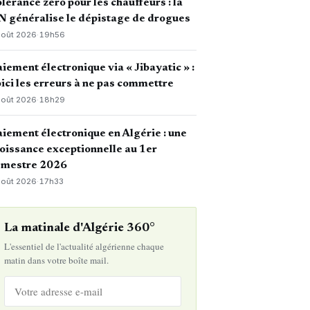
lérance zéro pour les chauffeurs : la
 généralise le dépistage de drogues
août 2026
·
19h56
iement électronique via « Jibayatic » :
ici les erreurs à ne pas commettre
août 2026
·
18h29
iement électronique en Algérie : une
oissance exceptionnelle au 1er
emestre 2026
août 2026
·
17h33
La matinale d'Algérie 360°
L'essentiel de l'actualité algérienne chaque
matin dans votre boîte mail.