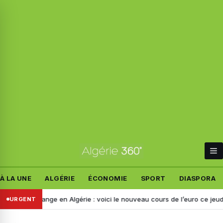
À LA UNE
ALGÉRIE
ÉCONOMIE
SPORT
DIASPORA
de change en Algérie : voici le nouveau cours de l’euro ce jeudi 6 août
URGENT