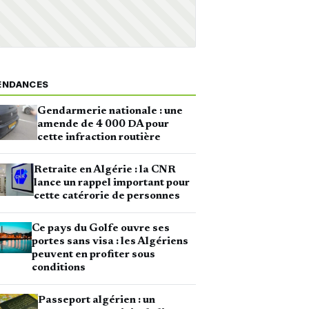
ENDANCES
Gendarmerie nationale : une
amende de 4 000 DA pour
cette infraction routière
Retraite en Algérie : la CNR
lance un rappel important pour
cette catérorie de personnes
Ce pays du Golfe ouvre ses
portes sans visa : les Algériens
peuvent en profiter sous
conditions
Passeport algérien : un