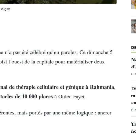
 Alger
D
ne n’a pas été célébré qu’en paroles. Ce dimanche 5
isi l’ouest de la capitale pour matérialiser deux
No
d’
6 
ional de thérapie cellulaire et génique à Rahmania
,
Di
tacles de 10 000 places
à Ouled Fayet.
mè
co
6 
érentes, mais portés par une même logique : ancrer
Ta
no