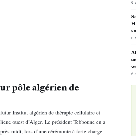
6 
So
H
so
6 
Al
u
w
6 
ur pôle algérien de
tur Institut algérien de thérapie cellulaire et
lieue ouest d’Alger. Le président Tebboune en a
après-midi, lors d’une cérémonie à forte charge