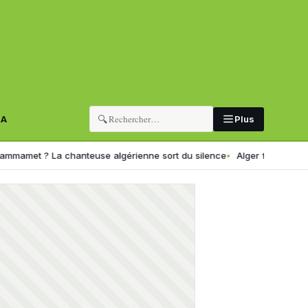
🔍
RA
Plus
a chanteuse algérienne sort du silence
Alger fait peau neuve : la 