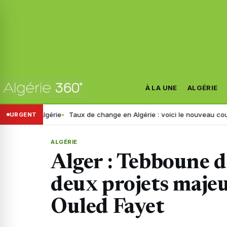
À LA UNE
ALGÉRIE
Algérie
Taux de change en Algérie : voici le nouveau cours de l’euro 
URGENT
ALGÉRIE
Alger : Tebboune d
deux projets maje
Ouled Fayet