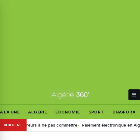
À LA UNE
ALGÉRIE
ÉCONOMIE
SPORT
DIASPORA
i les erreurs à ne pas commettre
Paiement électronique en Algérie : 
URGENT