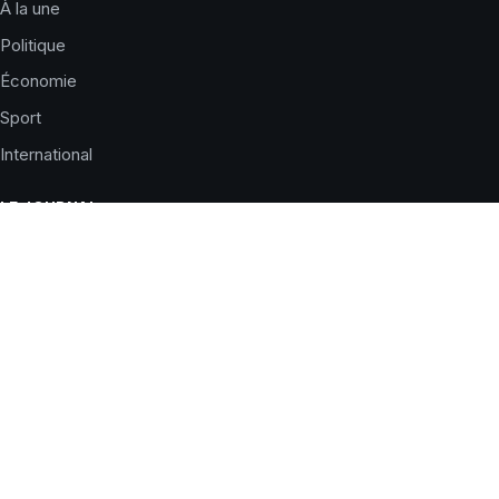
À la une
Politique
Économie
Sport
International
LE JOURNAL
Qui sommes-nous ?
Charte éditoriale
Corrections
Nous contacter
Publicité
SERVICES
Horaires de prières