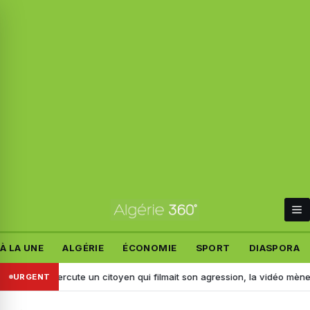
À LA UNE
ALGÉRIE
ÉCONOMIE
SPORT
DIASPORA
: il percute un citoyen qui filmait son agression, la vidéo mène à son ar
URGENT