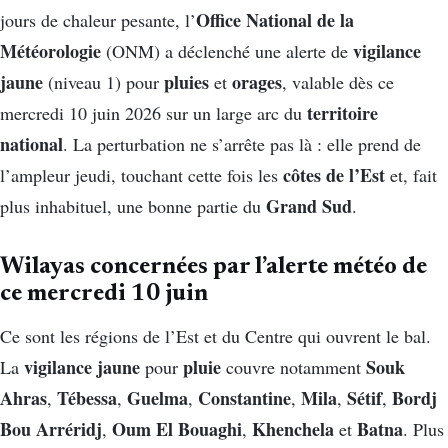
Office National de la
jours de chaleur pesante, l’
Météorologie
vigilance
(ONM) a déclenché une alerte de
jaune
pluies
orages
(niveau 1) pour
et
, valable dès ce
territoire
mercredi 10 juin 2026 sur un large arc du
national
. La perturbation ne s’arrête pas là : elle prend de
côtes de l’Est
l’ampleur jeudi, touchant cette fois les
et, fait
Grand Sud
plus inhabituel, une bonne partie du
.
Wilayas concernées par l’alerte météo de
ce mercredi 10 juin
Ce sont les régions de l’Est et du Centre qui ouvrent le bal.
vigilance jaune
pluie
Souk
La
pour
couvre notamment
Ahras
Tébessa
Guelma
Constantine
Mila
Sétif
Bordj
,
,
,
,
,
,
Bou Arréridj
Oum El Bouaghi
Khenchela
Batna
,
,
et
. Plus