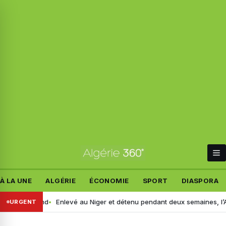
À LA UNE
ALGÉRIE
ÉCONOMIE
SPORT
DIASPORA
épond
Enlevé au Niger et détenu pendant deux semaines, l’Algérie acc
URGENT