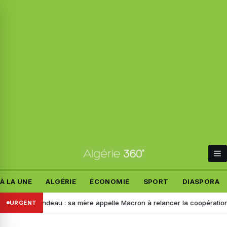
À LA UNE
ALGÉRIE
ÉCONOMIE
SPORT
DIASPORA
n Relandeau : sa mère appelle Macron à relancer la coopération avec l’
URGENT