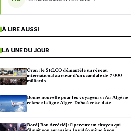
À LIRE AUSSI
LA UNE DU JOUR
Oran : le SRLCO démantèle un réseau
international au cœur d’un scandale de 7 000
milliards
Bonne nouvelle pour les voyageurs : Air Algérie
relance la ligne Alger–Doha à cette date
Bordj Bou Arréridj : il percute un citoyen qui
filmait son agression, la vidéo mène à son