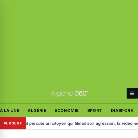
À LA UNE
ALGÉRIE
ÉCONOMIE
SPORT
DIASPORA
éridj : il percute un citoyen qui filmait son agression, la vidéo mène à s
URGENT