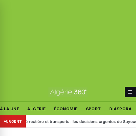
À LA UNE
ALGÉRIE
ÉCONOMIE
SPORT
DIASPORA
curité routière et transports : les décisions urgentes de Sayoud face au
URGENT