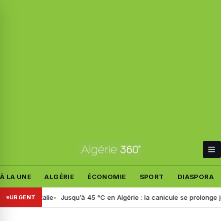
À LA UNE
ALGÉRIE
ÉCONOMIE
SPORT
DIASPORA
é en Italie
Jusqu’à 45 °C en Algérie : la canicule se prolonge jusqu’à
URGENT