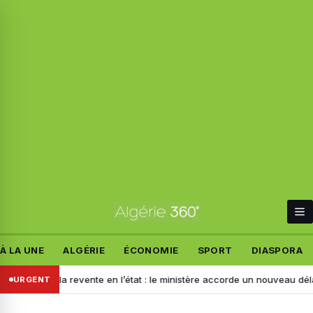
À LA UNE
ALGÉRIE
ÉCONOMIE
SPORT
DIASPORA
pour la revente en l’état : le ministère accorde un nouveau délai aux i
URGENT