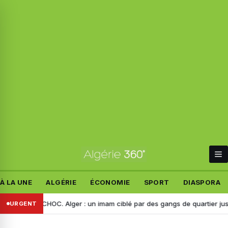
À LA UNE
ALGÉRIE
ÉCONOMIE
SPORT
DIASPORA
DÉO CHOC. Alger : un imam ciblé par des gangs de quartier juste aprè
URGENT