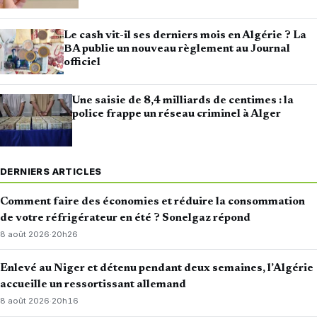
Le cash vit-il ses derniers mois en Algérie ? La
BA publie un nouveau règlement au Journal
officiel
Une saisie de 8,4 milliards de centimes : la
police frappe un réseau criminel à Alger
DERNIERS ARTICLES
Comment faire des économies et réduire la consommation
de votre réfrigérateur en été ? Sonelgaz répond
8 août 2026
·
20h26
Enlevé au Niger et détenu pendant deux semaines, l’Algérie
accueille un ressortissant allemand
8 août 2026
·
20h16