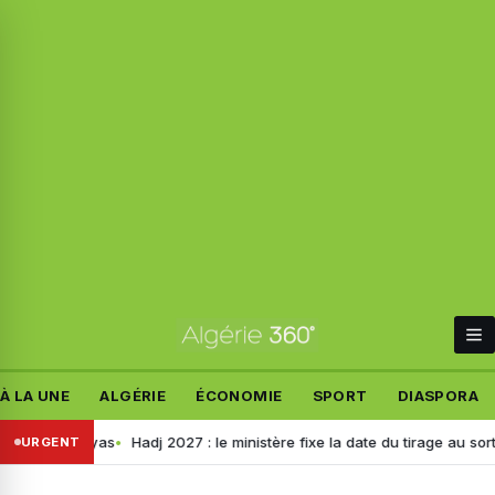
À LA UNE
ALGÉRIE
ÉCONOMIE
SPORT
DIASPORA
wilayas
Hadj 2027 : le ministère fixe la date du tirage au sort pour les
URGENT